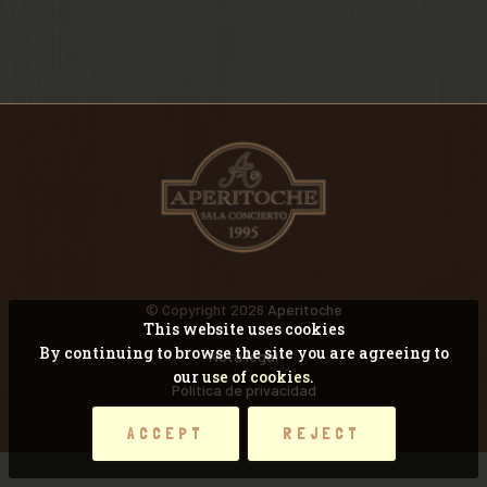
VIDEOS
RECORDANDO CONCI
© Copyright 2026
Aperitoche
This website uses cookies
By continuing to browse the site you are agreeing to
Nota legal
our
use of cookies.
Pólitica de privacidad
ACCEPT
REJECT