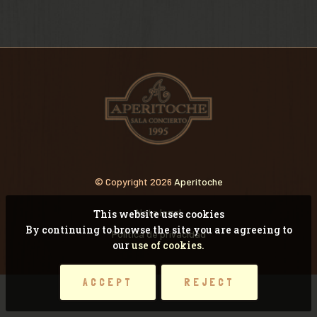
VIDEOS
RECORDANDO CONCI
© Copyright 2026
Aperitoche
Nota legal
This website uses cookies
By continuing to browse the site you are agreeing to
Pólitica de privacidad
our
use of cookies.
ACCEPT
REJECT