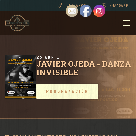
LLAMANOS
WHATSAPP
BIENVENIDOS
DESDE 1995 . CONT
25 ABRIL
JAVIER OJEDA - DANZA
INVISIBLE
PROGRAMACIÓN
PROGRAMACIÓN
RIDER SALA / CONT
FOTOS