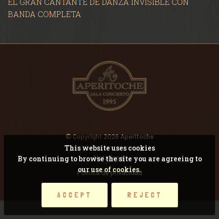
EL GRAN CANTANTE DE DANZA INVISIBLE CON
VIDEOS
BANDA COMPLETA
RECORDANDO CONCI
© Copyright 2026
Aperitoche
This website uses cookies
Nota legal
By continuing to browse the site you are agreeing to
our
use of cookies.
Pólitica de privacidad
ACCEPT
REJECT