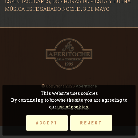
ESPECTACULARES, DOS HORAS DE FIESTA Y BUENA
VIDEOS
MÚSICA ESTE SÁBADO NOCHE , 3 DE MAYO
RECORDANDO CONCI
© Copyright 2026
Aperitoche
This website uses cookies
Nota legal
By continuing to browse the site you are agreeing to
our
use of cookies.
Pólitica de privacidad
ACCEPT
REJECT