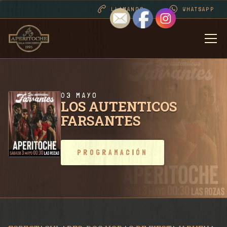
LLAMANOS
WHATSAPP
BIENVENIDOS
DESDE 1995 . CONT
03 MAYO
LOS AUTENTICOS
FARSANTES
PROGRAMACIÓN
PROGRAMACIÓN
RIDER SALA / CONT
FOTOS