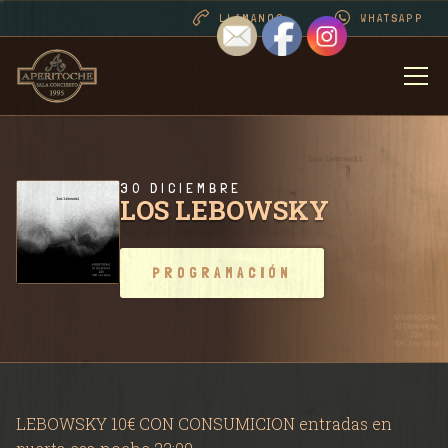
LLAMANOS
WHATSAPP
BIENVENIDOS
DESDE 1995 . CONT
30 DICIEMBRE
LOS LEBOWSKY
PROGRAMACIÓN
PROGRAMACIÓN
RIDER SALA / CONT
FOTOS
LEBOWSKY 10€ CON CONSUMICION entradas en