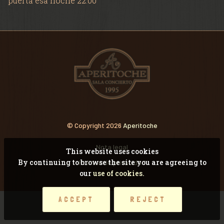
puerta esa noche 22:00
VIDEOS
RECORDANDO CONCI
© Copyright 2026
Aperitoche
Nota legal
This website uses cookies
By continuing to browse the site you are agreeing to
Pólitica de privacidad
our
use of cookies.
ACCEPT
REJECT