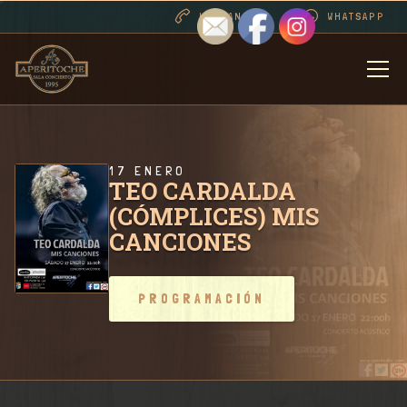
LLAMANOS
WHATSAPP
BIENVENIDOS
DESDE 1995 . CONT
17 ENERO
TEO CARDALDA
(CÓMPLICES) MIS
PROGRAMACIÓN
CANCIONES
RIDER SALA / CONT
PROGRAMACIÓN
FOTOS