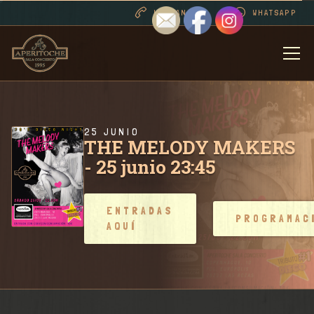
LLAMANOS
WHATSAPP
BIENVENIDOS
DESDE 1995 
25 JUNIO
THE MELODY MAKERS
- 25 junio 23:45
PROGRAMACI
ENTRADAS
PROGRAMAC
RIDER SALA 
AQUÍ
FOTOS