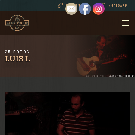
LLAMANOS
WHATSAPP
BIENVENIDOS
25 FOTOS
DESDE 1995 . CONT
LUIS L
PROGRAMACIÓN
RIDER SALA / CONT
FOTOS